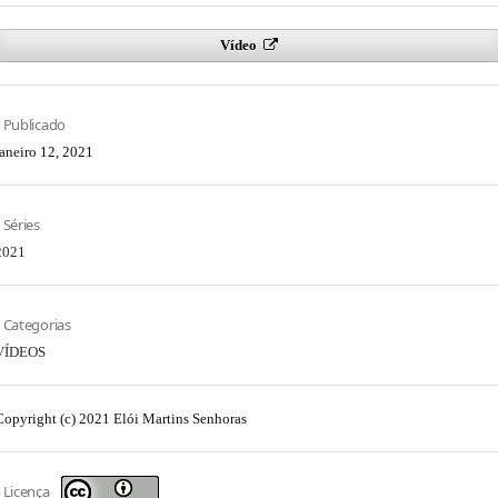
Vídeo
Publicado
janeiro 12, 2021
Séries
2021
Categorias
VÍDEOS
Copyright (c) 2021 Elói Martins Senhoras
Licença