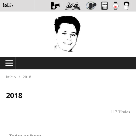
Início
/
2018
2018
117 Títulos