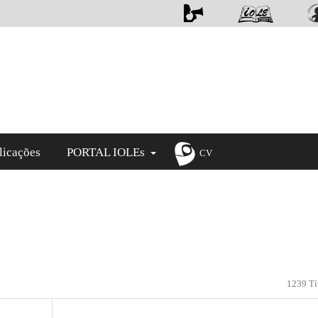
licações
PORTAL IOLEs
CV
1239 Tí