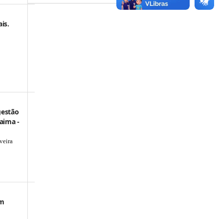
is.
gestão
aima -
veira
Um