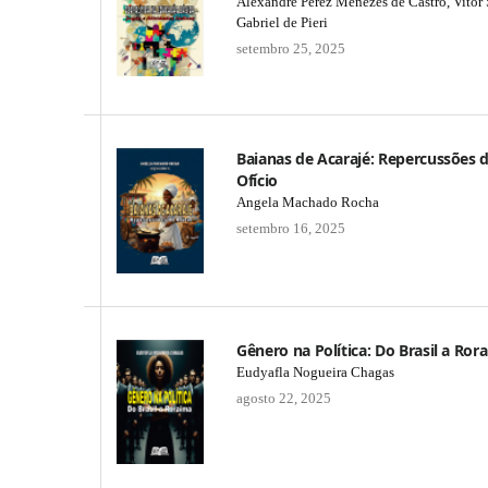
Alexandre Perez Menezes de Castro, Vitor 
Gabriel de Pieri
setembro 25, 2025
Baianas de Acarajé: Repercussões 
Ofício
Angela Machado Rocha
setembro 16, 2025
Gênero na Política: Do Brasil a Ror
Eudyafla Nogueira Chagas
agosto 22, 2025