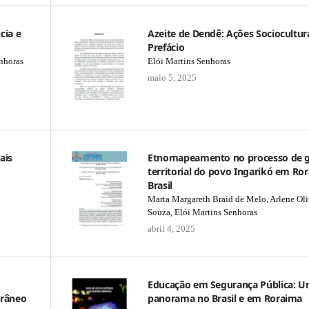
cia e
Azeite de Dendê: Ações Sociocultura
Prefácio
enhoras
Elói Martins Senhoras
maio 5, 2025
ais
Etnomapeamento no processo de 
territorial do povo Ingarikó em Ror
Brasil
Marta Margareth Braid de Melo, Arlene Oli
Souza, Elói Martins Senhoras
abril 4, 2025
Educação em Segurança Pública: 
orâneo
panorama no Brasil e em Roraima