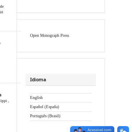
 de
ri
Open Monograph Press
o
Idioma
s
English
ippi ,
Español (España)
Português (Brasil)