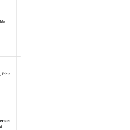
ildo
, Fabia
ense:
al