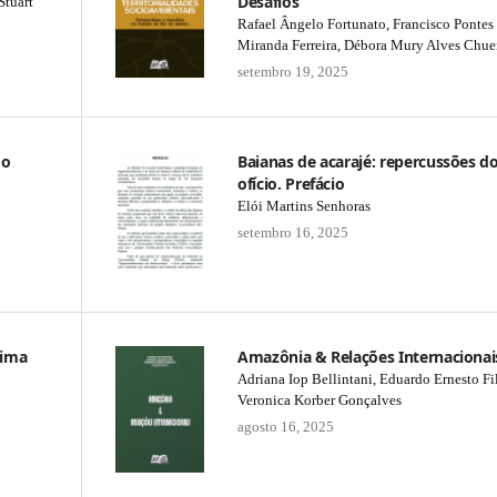
Desafios
Stuart
Rafael Ângelo Fortunato, Francisco Pontes
Miranda Ferreira, Débora Mury Alves Chuei
setembro 19, 2025
do
Baianas de acarajé: repercussões d
ofício. Prefácio
Elói Martins Senhoras
setembro 16, 2025
aima
Amazônia & Relações Internacionai
Adriana Iop Bellintani, Eduardo Ernesto Fil
Veronica Korber Gonçalves
agosto 16, 2025