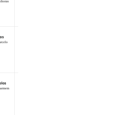
nhoras
nos
rcelo
plos
 Carmem