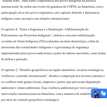
“Kuntari Katu”, trata sobre a importância dos povos indígenas na política
internacional. Ao sediar um evento da grandeza da COP30, na Amazônia, com a
participação ativa dos povos originários, este capítulo defende a diplomacia
indígena como um marco nas relações internacionais.
O capítulo 4, “Entre a Segurança e a Dominação: A Militarização do
Policiamento nas Fronteiras Indígenas”, analisa a crescente militarização
ocorrida em Terras Indígenas (TI) localizadas em áreas fronteiriças, a falta de
autonomia das comunidades indígenas e a governança de segurança
implementada pelos povos tradicionais a partir de saberes ancestrais, como forma
de defesa e proteção.
O capítulo 5, “Desafios geopolíticos na região amazônica: recursos estratégicos,
violência e a pressão internacional”, aborda a competição por recursos naturais e
os conflitos entre grupos locais, empresas e países, que provocam degradação
ambiental e crimes ambientais. Essa violência ambiental por vezes provoca
intervenções internacionais na Amazônia, com a narrativa de estabilizar a região
por meio do controle geopolítico-estratégico.