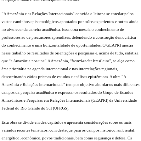
“A Amazônia e as Relações Internacionais” convida o leitor a se enredar pelos
vastos caminhos epistemológicos apontados por mãos experientes e outras ainda
no alvorecer da carreira acadêmica. Essa obra mescla o conhecimento de
professores ao de precursores aprendizes, defendendo a construção democrática
do conhecimento e uma horizontalidade de oportunidades. O GEAPRI mostra
nesse trabalho os resultados de orientações e pesquisas e, acima de tudo, enfatiza
que “a Amazônia nos une”.A Amazônia, “
heartlander
brasileiro”, se alça como
área prioritária na agenda internacional e nas interrelações regionais,
descortinando vários prismas de estudos e análises epistêmicas. A obra “A
Amazônia e Relações Internacionais” tem por objetivo abordar os mais diferentes
campos da pesquisa acadêmica e expressar os resultados do Grupo de Estudos
Amazônicos e Pesquisas em Relações Internacionais (GEAPRI) da Universidade
Federal do Rio Grande do Sul (UFRGS).
Esta obra se divide em dez capítulos e apresenta considerações sobre os mais
variados recortes temáticos, com destaque para os campos histórico, ambiental,
energético, econômico, povos tradicionais, bem como segurança e defesa. Os