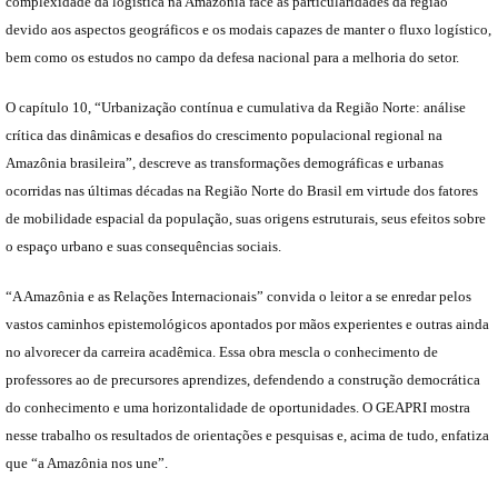
complexidade da logística na Amazônia face às particularidades da região
devido aos aspectos geográficos e os modais capazes de manter o fluxo logístico,
bem como os estudos no campo da defesa nacional para a melhoria do setor.
O capítulo 10, “Urbanização contínua e cumulativa da Região Norte: análise
crítica das dinâmicas e desafios do crescimento populacional regional na
Amazônia brasileira”, descreve as transformações demográficas e urbanas
ocorridas nas últimas décadas na Região Norte do Brasil em virtude dos fatores
de mobilidade espacial da população, suas origens estruturais, seus efeitos sobre
o espaço urbano e suas consequências sociais.
“A Amazônia e as Relações Internacionais” convida o leitor a se enredar pelos
vastos caminhos epistemológicos apontados por mãos experientes e outras ainda
no alvorecer da carreira acadêmica. Essa obra mescla o conhecimento de
professores ao de precursores aprendizes, defendendo a construção democrática
do conhecimento e uma horizontalidade de oportunidades. O GEAPRI mostra
nesse trabalho os resultados de orientações e pesquisas e, acima de tudo, enfatiza
que “a Amazônia nos une”.