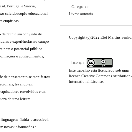
Categorias
sil, Portugal e Suécia,
exo caleidoscópio educacional
Livros autorais
es empíricas.
o de reunir um conjunto de
Copyright (c) 2022 Elói Martins Senho
 ideias e experiências no campo
ca para o potencial público
informações e conhecimentos,
Licença
Este trabalho está licenciado sob uma
licença
Creative Commons Attribution 
ade de pensamento se manifestou
International License
.
cacionais, levando em
pesquisadores envolvidos e em
ueza de uma leitura
linguagem fluida e acessível,
cam novas informações e