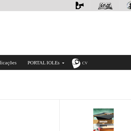
licações
PORTAL IOLEs
CV