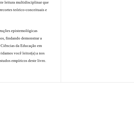
 leitura multidisciplinar que
recortes teórico-conceituais e
struções epistemológicas
os, findando demonstrar a
s Ciências da Educação em
vidamos você leitor(a) a nos
studos empíricos deste livro.