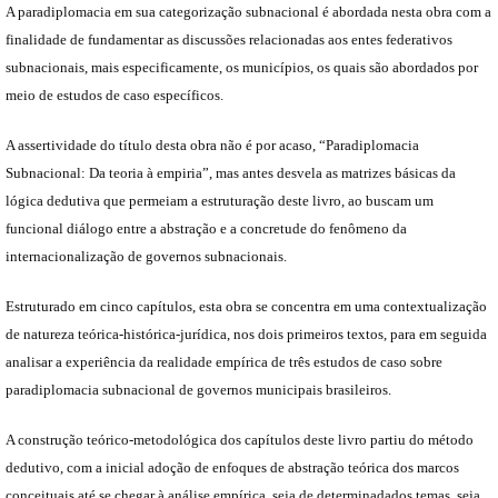
A paradiplomacia em sua categorização subnacional é abordada nesta obra com a
finalidade de fundamentar as discussões relacionadas aos entes federativos
subnacionais, mais especificamente, os municípios, os quais são abordados por
meio de estudos de caso específicos.
A assertividade do título desta obra não é por acaso, “Paradiplomacia
Subnacional: Da teoria à empiria”, mas antes desvela as matrizes básicas da
lógica dedutiva que permeiam a estruturação deste livro, ao buscam um
funcional diálogo entre a abstração e a concretude do fenômeno da
internacionalização de governos subnacionais.
Estruturado em cinco capítulos, esta obra se concentra em uma contextualização
de natureza teórica-histórica-jurídica, nos dois primeiros textos, para em seguida
analisar a experiência da realidade empírica de três estudos de caso sobre
paradiplomacia subnacional de governos municipais brasileiros.
A construção teórico-metodológica dos capítulos deste livro partiu do método
dedutivo, com a inicial adoção de enfoques de abstração teórica dos marcos
conceituais até se chegar à análise empírica, seja de determinadados temas, seja