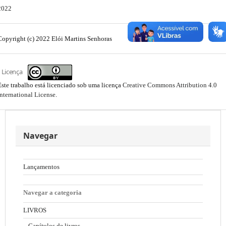
2022
Copyright (c) 2022 Elói Martins Senhoras
Licença
Este trabalho está licenciado sob uma licença
Creative Commons Attribution 4.0
International License
.
Navegar
Lançamentos
Navegar a categoria
LIVROS
Capítulos de livros