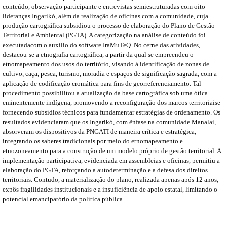
conteúdo, observação participante e entrevistas semiestruturadas com oito
lideranças Ingarikó, além da realização de oficinas com a comunidade, cuja
produção cartográfica subsidiou o processo de elaboração do Plano de Gestão
Territorial e Ambiental (PGTA). A categorização na análise de conteúdo foi
executadacom o auxílio do software IraMuTeQ. No cerne das atividades,
destacou-se a etnografia cartográfica, a partir da qual se empreendeu o
etnomapeamento dos usos do território, visando à identificação de zonas de
cultivo, caça, pesca, turismo, moradia e espaços de significação sagrada, com a
aplicação de codificação cromática para fins de georreferenciamento. Tal
procedimento possibilitou a atualização da base cartográfica sob uma ótica
eminentemente indígena, promovendo a reconfiguração dos marcos territoriaise
fornecendo subsídios técnicos para fundamentar estratégias de ordenamento. Os
resultados evidenciaram que os Ingarikó, com ênfase na comunidade Manalai,
absorveram os dispositivos da PNGATI de maneira crítica e estratégica,
integrando os saberes tradicionais por meio do etnomapeamento e
etnozoneamento para a construção de um modelo próprio de gestão territorial. A
implementação participativa, evidenciada em assembleias e oficinas, permitiu a
elaboração do PGTA, reforçando a autodeterminação e a defesa dos direitos
territoriais. Contudo, a materialização do plano, realizada apenas após 12 anos,
expôs fragilidades institucionais e a insuficiência de apoio estatal, limitando o
potencial emancipatório da política pública.