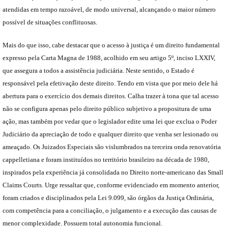
atendidas em tempo razoável, de modo universal, alcançando o maior número
possível de situações conflituosas.
Mais do que isso, cabe destacar que o acesso à justiça é um direito fundamental
expresso pela Carta Magna de 1988, acolhido em seu artigo 5º, inciso LXXIV,
que assegura a todos a assistência judiciária. Neste sentido, o Estado é
responsável pela efetivação deste direito. Tendo em vista que por meio dele há
abertura para o exercício dos demais direitos. Calha trazer à tona que tal acesso
não se configura apenas pelo direito público subjetivo a propositura de uma
ação, mas também por vedar que o legislador edite uma lei que exclua o Poder
Judiciário da apreciação de todo e qualquer direito que venha ser lesionado ou
ameaçado. Os Juizados Especiais são vislumbrados na terceira onda renovatória
cappelletiana e foram instituídos no território brasileiro na década de 1980,
inspirados pela experiência já consolidada no Direito norte-americano das Small
Claims Courts. Urge ressaltar que, conforme evidenciado em momento anterior,
foram criados e disciplinados pela Lei 9.099, são órgãos da Justiça Ordinária,
com competência para a conciliação, o julgamento e a execução das causas de
menor complexidade. Possuem total autonomia funcional.