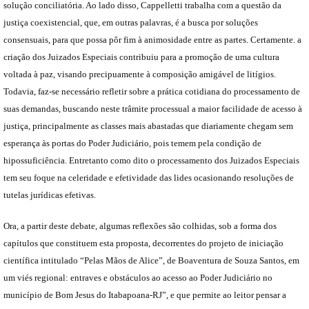
solução conciliatória. Ao lado disso, Cappelletti trabalha com a questão da
justiça coexistencial, que, em outras palavras, é a busca por soluções
consensuais, para que possa pôr fim à animosidade entre as partes. Certamente. a
criação dos Juizados Especiais contribuiu para a promoção de uma cultura
voltada à paz, visando precipuamente à composição amigável de litígios.
Todavia, faz-se necessário refletir sobre a prática cotidiana do processamento de
suas demandas, buscando neste trâmite processual a maior facilidade de acesso à
justiça, principalmente as classes mais abastadas que diariamente chegam sem
esperança às portas do Poder Judiciário, pois temem pela condição de
hipossuficiência. Entretanto como dito o processamento dos Juizados Especiais
tem seu foque na celeridade e efetividade das lides ocasionando resoluções de
tutelas jurídicas efetivas.
Ora, a partir deste debate, algumas reflexões são colhidas, sob a forma dos
capítulos que constituem esta proposta, decorrentes do projeto de iniciação
científica intitulado “Pelas Mãos de Alice”, de Boaventura de Souza Santos, em
um viés regional: entraves e obstáculos ao acesso ao Poder Judiciário no
município de Bom Jesus do Itabapoana-RJ”, e que permite ao leitor pensar a