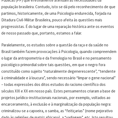
Públicas (PP) que efetivamente atendam às necessidades da
população brasileira. Contudo, isto se dá pelo reconhecimento de que
partimos, historicamente, de uma Psicologia endurecida, forjada na
Ditadura Civil-Militar Brasileira, pouco afeita às questões mais
progressistas. É do lugar de uma reparação histórica ante os eventos
de nosso passado que, portanto, estamos a falar.
Paralelamente, os estudos sobre a questão da raça e da saúde no
Brasil também fazem provocações à Psicologia, quando compreendem
o lugar da antropometria e da frenologia no Brasil e no pensamento
psicológico primordial sobre tais questões, em que o negro fora
constituído como sujeito “naturalmente degenerescente”, “tendente
à criminalidade e à loucura”, sendo necessário “limpar o gene nacional”
– todas expressões dos ditos estudos do racismo científico dos
séculos XIX e XX em nosso país. Estes pensamentos criaram a base de
projetos jurídico-institucionais nacionais, por exemplo, voltados ao
encarceramento, à exclusão e à marginalização da população negra:
criminalizou-se a capoeira, o samba, as “feitiçarias” (nome pejorativo
dado às religiões de matriz africana), a “vadiagem”, etc. Isto resultou