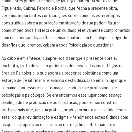
como estes podem, também, se (auto)cuidarem. Já no texto de
Figueiredo, Cabral, Febraio e Rocha, que fecha a presente obra,
veremos importantes contribuições sobre como os estereótipos
construídos sobre a população em situação de rua podem figurar
como impeditivos à oferta de um cuidado efetivamente comprometido
com uma perspectiva crítica e emancipatória em Psicologia – erigindo
desafios que, cremos, cabem a toda Psicologia se questionar.
Ao cabo e em síntese, cumpre-nos dizer que a presente obra é,
portanto, fruto de seis experiências desenvolvidas em estágios na
área de Psicologia, o que aponta a presente coletânea como um
esforço de (re)afirmar a relevância desta discussão em um lugar que
tomamos por essencial: a formação acadêmica e profissional de
psicólogas e psicólogos. Se entendermos este lugar como espaço
privilegiado de produção de boas práticas, poderemos construir
profissionais que, em sua prática, produzam muito mais saúde e bem-
estar do que revitimização e estigma – fenômenos estes últimos com
os quais a população em situação de rua já lida cotidianamente.
Assumindo, assim, o relato de experiência como método basilar,