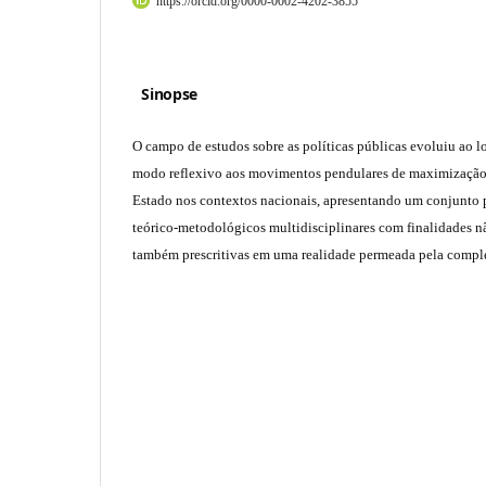
https://orcid.org/0000-0002-4202-3855
Sinopse
O campo de estudos sobre as políticas públicas evoluiu ao 
modo reflexivo aos movimentos pendulares de maximizaçã
Estado nos contextos nacionais, apresentando um conjunto 
teórico-metodológicos multidisciplinares com finalidades nã
também prescritivas em uma realidade permeada pela compl