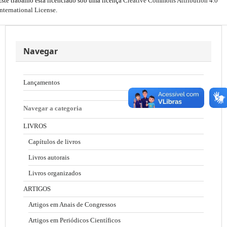
Este trabalho está licenciado sob uma licença
Creative Commons Attribution 4.0
International License
.
Navegar
Lançamentos
Navegar a categoria
LIVROS
Capítulos de livros
Livros autorais
Livros organizados
ARTIGOS
Artigos em Anais de Congressos
Artigos em Periódicos Científicos