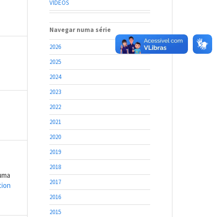
VÍDEOS
Navegar numa série
2026
2025
2024
2023
2022
2021
2020
2019
2018
 uma
2017
tion
2016
2015