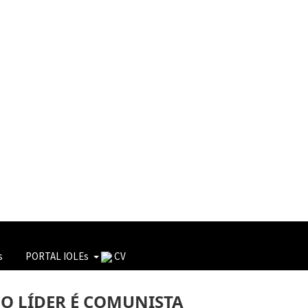
s
PORTAL IOLEs
CV
 O LÍDER É COMUNISTA