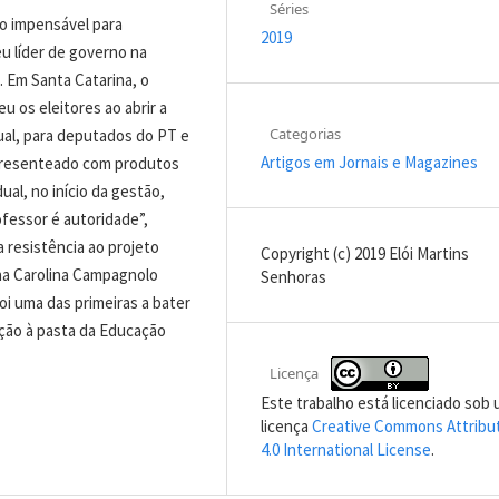
Séries
o impensável para
2019
u líder de governo na
 Em Santa Catarina, o
os eleitores ao abrir a
Categorias
ual, para deputados do PT e
Artigos em Jornais e Magazines
 presenteado com produtos
ual, no início da gestão,
ofessor é autoridade”,
resistência ao projeto
Copyright (c) 2019 Elói Martins
na Carolina Campagnolo
Senhoras
oi uma das primeiras a bater
ção à pasta da Educação
Licença
Este trabalho está licenciado sob
licença
Creative Commons Attribu
4.0 International License
.