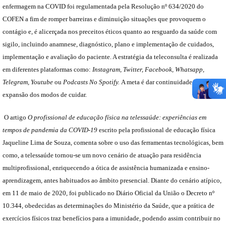
enfermagem na COVID foi regulamentada pela Resolução nº 634/2020 do
COFEN a fim de romper barreiras e diminuição situações que provoquem o
contágio e, é alicerçada nos preceitos éticos quanto ao resguardo da saúde com
sigilo, incluindo anamnese, diagnóstico, plano e implementação de cuidados,
implementação e avaliação do paciente. A estratégia da teleconsulta é realizada
em diferentes plataformas como:
Instagram, Twitter, Facebook, Whatsapp,
Telegram, Youtube
ou
Podcasts No Spotify.
A meta é dar continuidade a
expansão dos modos de cuidar.
O artigo
O profissional de educação física na telessaúde: experiências em
tempos de pandemia da COVID-19
escrito pela profissional de educação física
Jaqueline Lima de Souza, comenta sobre o uso das ferramentas tecnológicas, bem
como, a telessaúde tornou-se um novo cenário de atuação para residência
multiprofissional, enriquecendo a ótica de assistência humanizada e ensino-
aprendizagem, antes habituados ao âmbito presencial. Diante do cenário atípico,
em 11 de maio de 2020, foi publicado no Diário Oficial da União o Decreto nº
10.344, obedecidas as determinações do Ministério da Saúde, que a prática de
exercícios físicos traz benefícios para a imunidade, podendo assim contribuir no