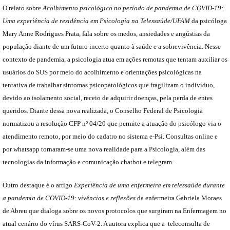
O relato sobre
Acolhimento psicológico no período de pandemia de COVID-19:
Uma experiência de residência em Psicologia na Telessaúde/UFAM
da psicóloga
Mary Anne Rodrigues Prata, fala sobre os medos, ansiedades e angústias da
população diante de um futuro incerto quanto à saúde e a sobrevivência. Nesse
contexto de pandemia, a psicologia atua em ações remotas que tentam auxiliar os
usuários do SUS por meio do acolhimento e orientações psicológicas na
tentativa de trabalhar sintomas psicopatológicos que fragilizam o indivíduo,
devido ao isolamento social, receio de adquirir doenças, pela perda de entes
queridos. Diante dessa nova realizada, o Conselho Federal de Psicologia
normatizou a resolução CFP nº 04/20 que permite a atuação do psicólogo via o
atendimento remoto, por meio do cadatro no sistema e-Psi. Consultas online e
por whatsapp tornaram-se uma nova realidade para a Psicologia, além das
tecnologias da informação e comunicação chatbot e telegram.
Outro destaque é o artigo
Experiência de uma enfermeira em telessaúde durante
a pandemia de COVID-19: vivências e reflexões
da enfermeira Gabriela Moraes
de Abreu que dialoga sobre os novos protocolos que surgiram na Enfermagem no
atual cenário do vírus SARS-CoV-2. A autora explica que a teleconsulta de