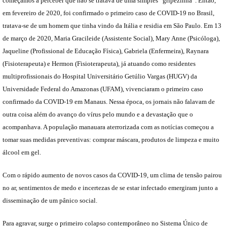
começamos a perceber que não se tratava de uma simples “gripezinha”. Então,
em fevereiro de 2020, foi confirmado o primeiro caso de COVID-19 no Brasil,
tratava-se de um homem que tinha vindo da Itália e residia em São Paulo. Em 13
de março de 2020, Maria Gracileide (Assistente Social), Mary Anne (Psicóloga),
Jaqueline (Profissional de Educação Física), Gabriela (Enfermeira), Raynara
(Fisioterapeuta) e Hermon (Fisioterapeuta), já atuando como residentes
multiprofissionais do Hospital Universitário Getúlio Vargas (HUGV) da
Universidade Federal do Amazonas (UFAM), vivenciaram o primeiro caso
confirmado da COVID-19 em Manaus. Nessa época, os jornais não falavam de
outra coisa além do avanço do vírus pelo mundo e a devastação que o
acompanhava. A população manauara aterrorizada com as notícias começou a
tomar suas medidas preventivas: comprar máscara, produtos de limpeza e muito
álcool em gel.
Com o rápido aumento de novos casos da COVID-19, um clima de tensão pairou
no ar, sentimentos de medo e incertezas de se estar infectado emergiram junto a
disseminação de um pânico social.
Para agravar, surge o primeiro colapso contemporâneo no Sistema Único de