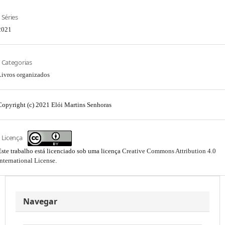
Séries
2021
Categorias
Livros organizados
Copyright (c) 2021 Elói Martins Senhoras
Licença
Este trabalho está licenciado sob uma licença
Creative Commons Attribution 4.0
International License
.
Navegar