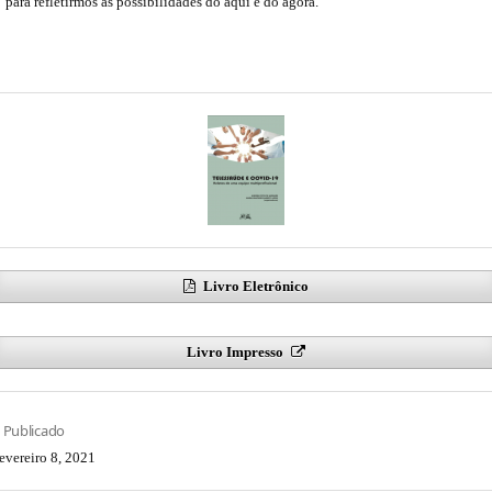
para refletirmos as possibilidades do aqui e do agora.
Livro Eletrônico
Livro Impresso
Publicado
fevereiro 8, 2021