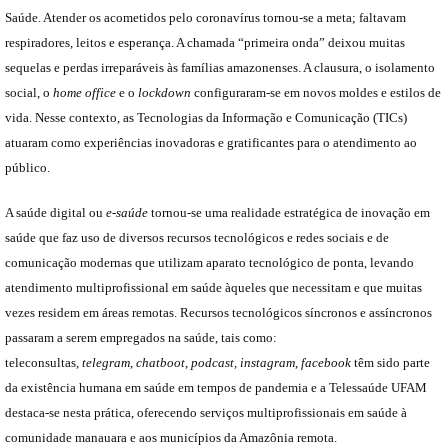
Saúde. Atender os acometidos pelo coronavírus tornou-se a meta; faltavam
respiradores, leitos e esperança. A chamada “primeira onda” deixou muitas
sequelas e perdas irreparáveis às famílias amazonenses. A clausura, o isolamento
social, o
home office
e o
lockdown
configuraram-se em novos moldes e estilos de
vida. Nesse contexto, as Tecnologias da Informação e Comunicação (TICs)
atuaram como experiências inovadoras e gratificantes para o atendimento ao
público.
A saúde digital ou
e-saúde
tornou-se uma realidade estratégica de inovação em
saúde que faz uso de diversos recursos tecnológicos e redes sociais e de
comunicação modernas que utilizam aparato tecnológico de ponta, levando
atendimento multiprofissional em saúde àqueles que necessitam e que muitas
vezes residem em áreas remotas. Recursos tecnológicos síncronos e assíncronos
passaram a serem empregados na saúde, tais como:
teleconsultas,
telegram
,
chatboot
,
podcast,
instagram
,
facebook
têm sido parte
da existência humana em saúde em tempos de pandemia e a Telessaúde UFAM
destaca-se nesta prática, oferecendo serviços multiprofissionais em saúde à
comunidade manauara e aos municípios da Amazônia remota.