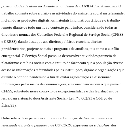
possibilidades de atuação durante a pandemia de COVID-19 no Amazonas
. O
trabalho comenta sobre a visão e as atividades do assistente social na telessaúde,
incluindo as produções digitais, os materiais informativos táticos e o trabalho
remoto diante de todo um novo contexto pandêmico, considerando todas as
diretrizes e normas dos Conselhos Federal e Regional de Serviço Social (CFESS
e CRESS), dando destaque aos direitos políticos e sociais, direitos
previdenciários, porjetos sociais e programas de auxílios, tais como o auxílio
emergencial. O Serviço Social passou a desenvolver atividades por meio de
plataformas e mídias sociais com o intuito de fazer com que a população tivesse
acesso às informações referendadas pelas instituições, órgãos e organizações que
durante o período pandêmico a fim de evitar aglomerações e disseminar
informações pelos meios de comunicações, em consonância com o que prevê o
CFESS, sobretudo nesse contexto de excepcionalidade e das legislações que
respaldam a atuação do/a Assistente Social (Lei nº 8.662/93 e Código de
Ética/93).
Outro relato de experiência conta sobre
A atuação de fisioterapeutas em
telessaúde durante a pandemia de COVID-19: Experiências e desafios
, dos