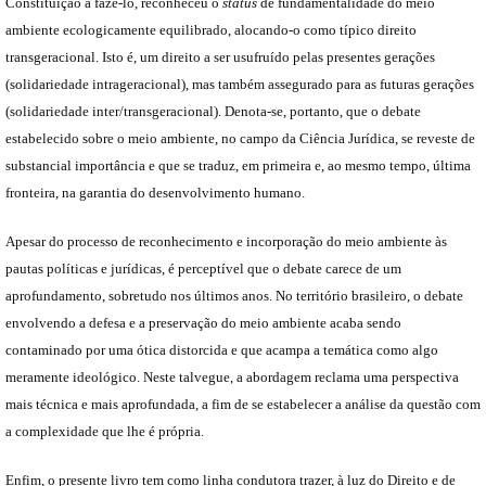
Constituição a fazê-lo, reconheceu o
status
de fundamentalidade do meio
ambiente ecologicamente equilibrado, alocando-o como típico direito
transgeracional. Isto é, um direito a ser usufruído pelas presentes gerações
(solidariedade intrageracional), mas também assegurado para as futuras gerações
(solidariedade inter/transgeracional). Denota-se, portanto, que o debate
estabelecido sobre o meio ambiente, no campo da Ciência Jurídica, se reveste de
substancial importância e que se traduz, em primeira e, ao mesmo tempo, última
fronteira, na garantia do desenvolvimento humano.
Apesar do processo de reconhecimento e incorporação do meio ambiente às
pautas políticas e jurídicas, é perceptível que o debate carece de um
aprofundamento, sobretudo nos últimos anos. No território brasileiro, o debate
envolvendo a defesa e a preservação do meio ambiente acaba sendo
contaminado por uma ótica distorcida e que acampa a temática como algo
meramente ideológico. Neste talvegue, a abordagem reclama uma perspectiva
mais técnica e mais aprofundada, a fim de se estabelecer a análise da questão com
a complexidade que lhe é própria.
Enfim, o presente livro tem como linha condutora trazer, à luz do Direito e de