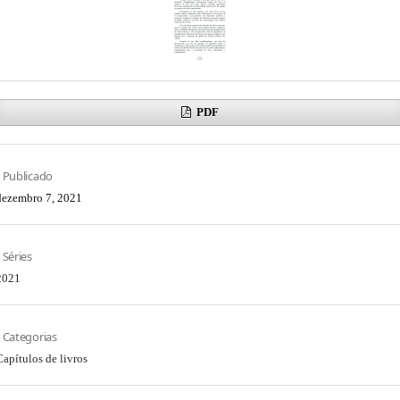
PDF
Publicado
dezembro 7, 2021
Séries
2021
Categorias
Capítulos de livros