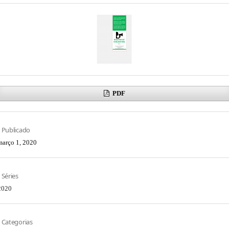
PDF
Publicado
março 1, 2020
Séries
2020
Categorias