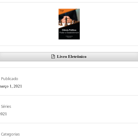
Livro Eletrônico
Publicado
março 1, 2021
Séries
2021
Categorias