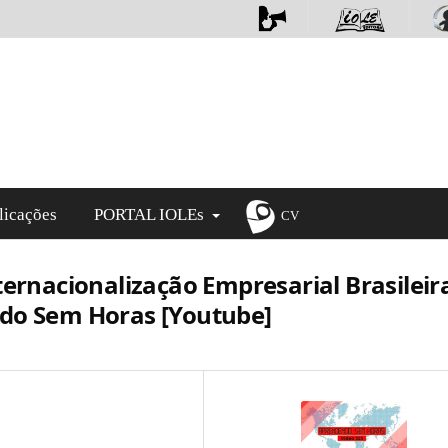
licações
PORTAL IOLEs
CV
ternacionalização Empresarial Brasileir
ndo Sem Horas [Youtube]