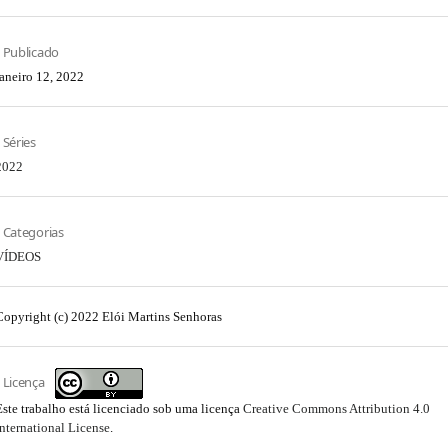
Publicado
janeiro 12, 2022
Séries
2022
Categorias
VÍDEOS
Copyright (c) 2022 Elói Martins Senhoras
Licença
Este trabalho está licenciado sob uma licença
Creative Commons Attribution 4.0
International License
.